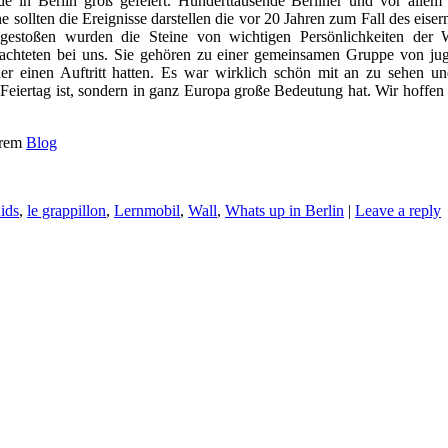
 in Berlin groß gefeiert. Hunderttausende Berliner und vor allem 
 sollten die Ereignisse darstellen die vor 20 Jahren zum Fall des eis
gestoßen wurden die Steine von wichtigen Persönlichkeiten der 
achteten bei uns. Sie gehören zu einer gemeinsamen Gruppe von jug
ier einen Auftritt hatten. Es war wirklich schön mit an zu sehen 
 Feiertag ist, sondern in ganz Europa große Bedeutung hat. Wir hoffe
Ihrem
Blog
ids
,
le grappillon
,
Lernmobil
,
Wall
,
Whats up in Berlin
|
Leave a reply