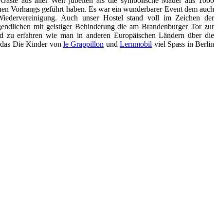
Gäste aus aller Welt jubelten als die symbolische Mauer aus 1000
ernen Vorhangs geführt haben. Es war ein wunderbarer Event dem auch
Wiedervereinigung. Auch unser Hostel stand voll im Zeichen der
endlichen mit geistiger Behinderung die am Brandenburger Tor zur
und zu erfahren wie man in anderen Europäischen Ländern über die
n das Die Kinder von
le Grappillon
und
Lernmobil
viel Spass in Berlin