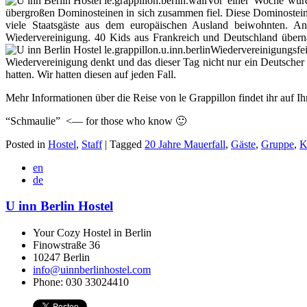
Vor einer Woche wurde
übergroßen Dominosteinen in sich zusammen fiel. Diese Dominosteine
viele Staatsgäste aus dem europäischen Ausland beiwohnten. An
Wiedervereinigung. 40 Kids aus Frankreich und Deutschland übern
Wiedervereinigungsfe
Wiedervereinigung denkt und das dieser Tag nicht nur ein Deutscher
hatten. Wir hatten diesen auf jeden Fall.
Mehr Informationen über die Reise von le Grappillon findet ihr auf 
“Schmaulie” <— for those who know 🙂
Posted in
Hostel
,
Staff
|
Tagged
20 Jahre Mauerfall
,
Gäste
,
Gruppe
,
K
en
de
U inn Berlin Hostel
Your Cozy Hostel in Berlin
Finowstraße 36
10247
Berlin
info@uinnberlinhostel.com
Phone:
030 33024410